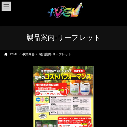
コ
ナ
ン
ビ
テ
ゲ
ン
ー
ツ
シ
へ
ョ
製品案内-リーフレット
ス
ン
キ
に
ッ
移
HOME
事業内容
製品案内-リーフレット
プ
動