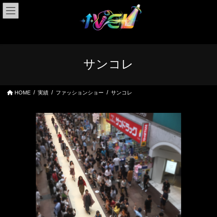
コ
ナ
ン
ビ
テ
ゲ
ン
ー
ツ
シ
へ
ョ
サンコレ
ス
ン
キ
に
ッ
移
HOME
実績
ファッションショー
サンコレ
プ
動