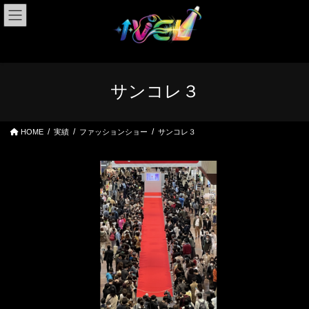
コ
ナ
ン
ビ
テ
ゲ
ン
ー
ツ
シ
へ
ョ
サンコレ３
ス
ン
キ
に
ッ
移
HOME
実績
ファッションショー
サンコレ３
プ
動